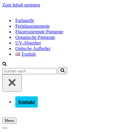
Zum Inhalt springen
Farbstoffe
Perlglanzpigmente
Fluoreszierende Pigmente
Organische Pigmente
UV-Absorber
Optische Aufheller
English
Suchen
nach …
Kontakt
Menu
Navigationsmenü
Navigationsmenü