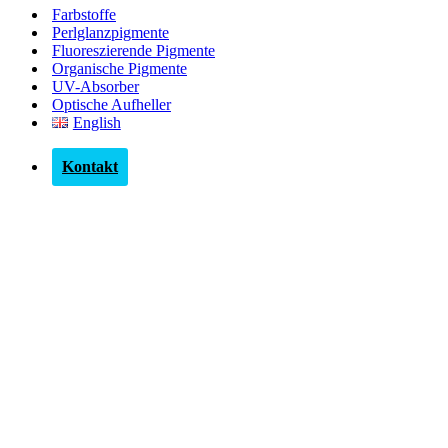
Farbstoffe
Perlglanzpigmente
Fluoreszierende Pigmente
Organische Pigmente
UV-Absorber
Optische Aufheller
English
Kontakt
Perlglanzpigmente der Serie
OWI®PEARL